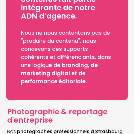
intégrante de notre
ADN d’agence.
Nous ne nous contentons pas de
"produire du contenu", nous
concevons des supports
cohérents et différenciants, dans
une logique de
branding, de
marketing digital
et de
performance éditoriale
.
Photographie & reportage
d'entreprise
Nos
photographes professionnels à Strasbourg